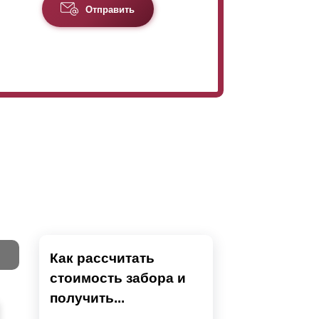
Отправить
Как рассчитать
стоимость забора и
Тест
получить...
Секци
Высок
Наши 
Выбра
Вы
напол
показ
детски
преды