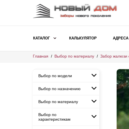
КАТАЛОГ
КАЛЬКУЛЯТОР
АДРЕСА
Главная
Выбор по материалу
Забор жалюзи 
ВЫБОР ПО МОДЕЛИ
Заборы Ранчо
Выбор по модели
Заборы Хай-тек
Заборы Классика
Выбор по назначению
Заборы Ранчо
Заборы Жалюзи
Заборы Хай-тек
Выбор по материалу
Заборы и ограждения для
Заборы Классика
детских садов
ВЫБОР ПО НАЗНАЧЕНИЮ
Заборы Жалюзи
Выбор по
Заборы с кирпичными столбами
Заборы для дачи
характеристикам
Заборы и ограждения для детских
Заборы из евроштакетника
Элитные заборы для коттеджей
садов