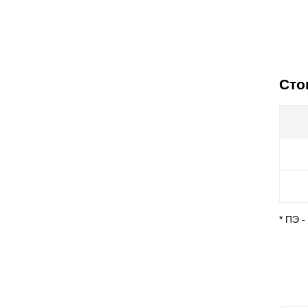
Сто
* ПЭ 