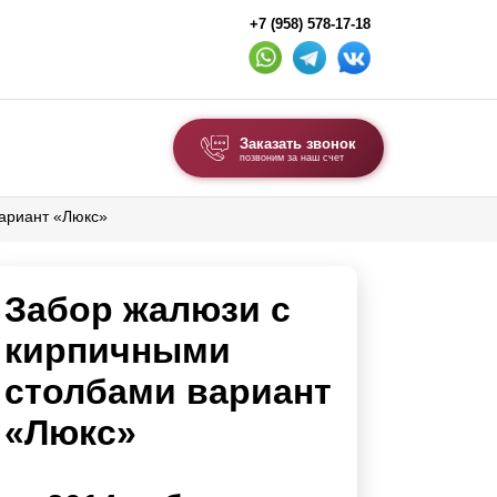
+7 (958) 578-17-18
Заказать звонок
позвоним за наш счет
ариант «Люкс»
ВЫБОР ПО ТИПУ
Модульные заборы и ограждения
Забор жалюзи с
Комбинированные заборы
Секционные заборы
кирпичными
столбами вариант
ВОРОТА И КАЛИТКИ
«Люкс»
Ворота откатные
Ворота распашные
Ворота складные гармошка