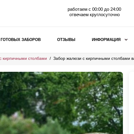
работаем с 00:00 до 24:00
отвечаем круглосуточно
 ГОТОВЫХ ЗАБОРОВ
ОТЗЫВЫ
ИНФОРМАЦИЯ
с кирпичными столбами
Забор жалюзи с кирпичными столбами в
ВЫБОР ПО МАТЕРИАЛУ
Заборы с кирпичными столбами
Заборы из евроштакетника
горизонтального
Металлические заборы для дачи
Забор жалюзи с кирпичными столбами
Металлические заборы
Металлические ограждения