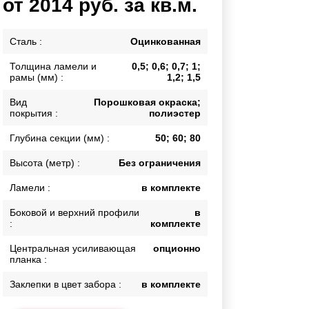
от 2014 руб. за кв.м.
Каркасы ворот
Калитки
Сталь :
Оцинкованная
Входные группы
Толщина ламели и
0,5; 0,6; 0,7; 1;
рамы (мм) :
1,2; 1,5
ВСЕ ДЛЯ ЗАБОРА
Вид
Порошковая окраска;
покрытия :
полиэстер
Панели для забора
Глубина секции (мм) :
50; 60; 80
Высота (метр) :
Без ограничения
Ламели :
в комплекте
Боковой и верхний профили
в
:
комплекте
Центральная усиливающая
опционно
планка :
Заклепки в цвет забора :
в комплекте