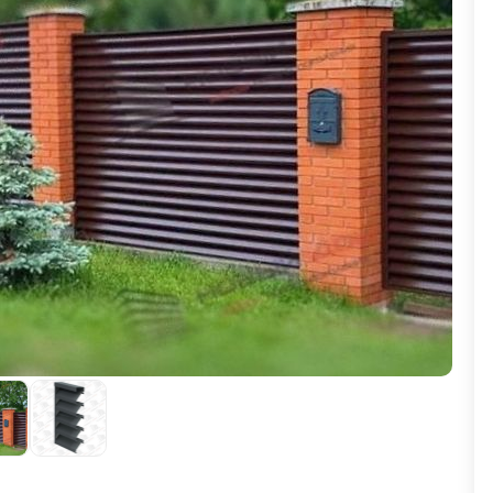
ВЫБОР ПО ХАРАКТЕРИСТИКАМ
Горизонтальные заборы
Высокие заборы
Красивые, дизайнерские заборы
ВЫБОР ПО СПОСОБУ МОНТАЖА
Заборы под ключ
Готовые заборы
Комплекты заборов-лего "сделай сам"
Быстровозводимые заборы