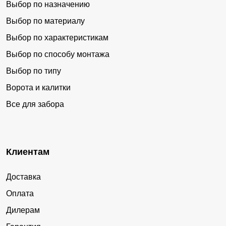
Богатырка
Кондратеновка
Выбор по назначению
Дубовый Ключ
Монакино
Выбор по материалу
Выбор по характеристикам
Линевичи
Корфовка
Выбор по способу монтажа
Николо-Львовское
Боголюбовка
Выбор по типу
Элитное
Долины
Ворота и калитки
Воздвиженский
Кугуки
Все для забора
Лимичёвка
Клиентам
Доставка
Оплата
Дилерам