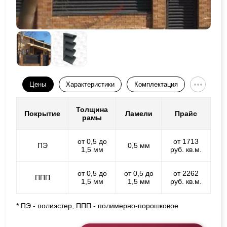
Цены
Характеристики
Комплектация
Толщина
Покрытие
Ламели
Прайс
рамы
от 0,5 до
от 1713
ПЭ
0,5 мм
1,5 мм
руб. кв.м.
от 0,5 до
от 0,5 до
от 2262
ППП
1,5 мм
1,5 мм
руб. кв.м.
* ПЭ - полиэстер, ППП - полимерно-порошковое