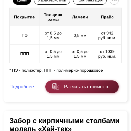
Цены
Характеристики
Комплектация
Толщина
Покрытие
Ламели
Прайс
рамы
от 0,5 до
от 942
ПЭ
0,5 мм
1,5 мм
руб. кв.м.
от 0,5 до
от 0,5 до
от 1039
ППП
1,5 мм
1,5 мм
руб. кв.м.
* ПЭ - полиэстер, ППП - полимерно-порошковое
Подробнее
Расчитать стоимость
Забор с кирпичными столбами
модель «Хай-тек»