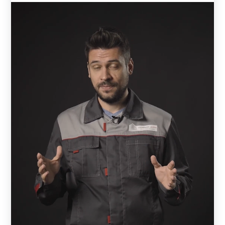
Любые модификации наших ограждений адаптированы
для монтажа на кирпичных столбах. Благодаря
конструктивным особенностям, заборы просты в
установке. Работы по возведению не требуют
специальной квалификации, ограждение вполне
реально установит самостоятельно.
Возведение столбов и фундамент
Существуют три типа фундаментов, на которые
монтируют забор со столбами из кирпича: ленточный,
столбчатый и комбинированный. Самым оптимальным
вариантом является
мелкозаглубленный
ленточный
фундамент, с армирующим каркасом. Глубина
заложения в среднем 30—90 см. Величина зависит от