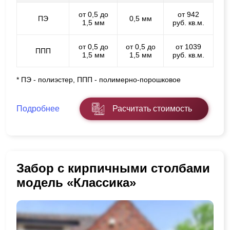
от 0,5 до
от 942
ПЭ
0,5 мм
1,5 мм
руб. кв.м.
от 0,5 до
от 0,5 до
от 1039
ППП
1,5 мм
1,5 мм
руб. кв.м.
* ПЭ - полиэстер, ППП - полимерно-порошковое
Подробнее
Расчитать стоимость
Забор с кирпичными столбами
модель «Классика»