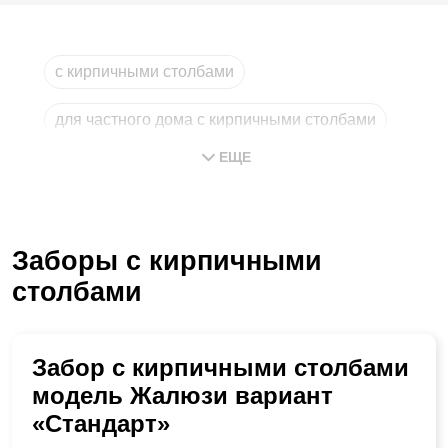
с кирпичными столбами
для частного дома с кирпичными столбами
ЕЩЕ
на кирпичных столбах
строительство с кирпичными столбами
Заборы с кирпичными
зеленый с кирпичными столбами
столбами
расчет стоимости с кирпичными столбами
Забор с кирпичными столбами
модель Жалюзи вариант
«Стандарт»