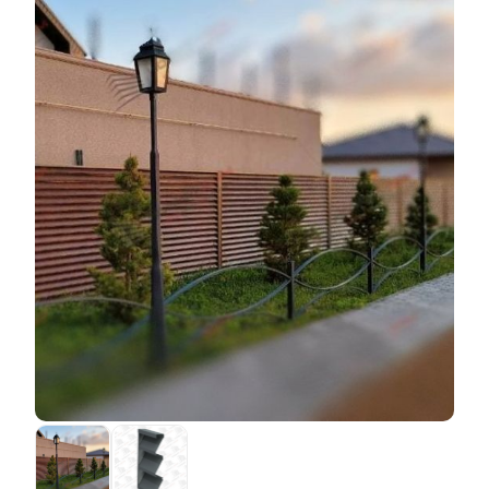
используемых материалов и трудовых затрат,
учитывать при их выборе.
необходимых на производство конструкции.
Так,
полиэстерное
покрытие наносится на заводах
Например, чтобы сделать одну секцию «Люкс»
наших поставщиков, которые самостоятельно
глубиной 50 мм и высотой 110 мм без использования
покрывают каждый лист металла специальным
нахлеста, потребуется использовать меньше стали,
покрытием, толщиной 40-60 микрон. Говоря о
чем на такую же конструкцию, но с глубиной 80 мм и
качестве, нужно заметить, что чем толще покрытие,
нахлестом 20 мм. Соответственно меняется
тем оно надежней. Также сталь может покрываться
трудоемкость работы, отсюда и выплывает разница в
как с одной стороны, так и с двух, зависимо от того,
цене. Таким образом заказчик платит только за
для каких целей она будет использоваться. Если
расходы материалов и зарплату, выплачиваемую
покрытие наносится только с одной стороны, то с
работникам.
другой металл грунтуется, чтобы обеспечить его
защиту от воздействия окружающей среды.
Соответственно, оба варианта сильно отличаются
по стоимости, зависимо от количества используемых
материалов для производства конкретного листа.
Единственным недостатком такого выбора покрытия
является то, что поскольку листы металла уже
приходят к нам с покрытием, чтобы случайно его не