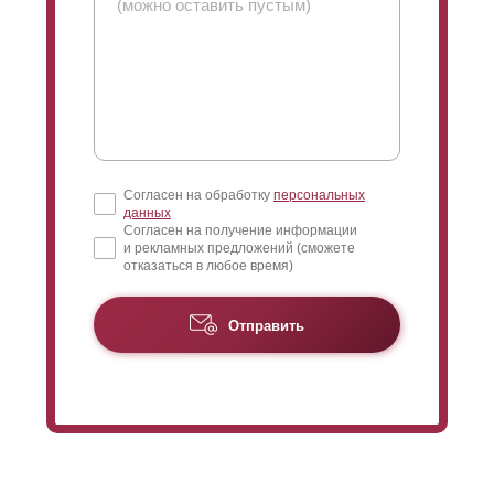
высота, которая в максимальном варианте составит
110 мм. Есть и еще одна особенность «
люксового
»
варианта, когда высота
ламели
меняется
соответственно изменению профиля, что
непосредственно влияет на выбор степени нахлеста.
Но о нахлесте расскажем ниже.
Согласен на обработку
персональных
данных
Согласен на получение информации
и рекламных предложений (сможете
отказаться в любое время)
Отправить