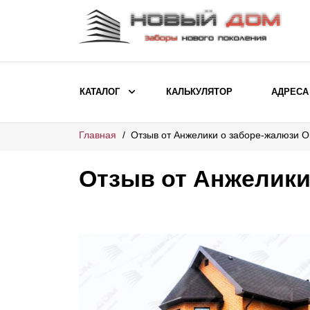
КАТАЛОГ
КАЛЬКУЛЯТОР
АДРЕСА
Главная
Отзыв от Анжелики о заборе-жалюзи 
ВЫБОР ПО МОДЕЛИ
Заборы Ранчо
Отзыв от Анжелики
Заборы Хай-тек
Заборы Классика
Заборы Жалюзи
ВЫБОР ПО НАЗНАЧЕНИЮ
Заборы и ограждения для детских
садов