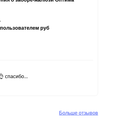
ь
 пользователем руб
 спасибо...
Добрый день
Читать вес
Больше отзывов