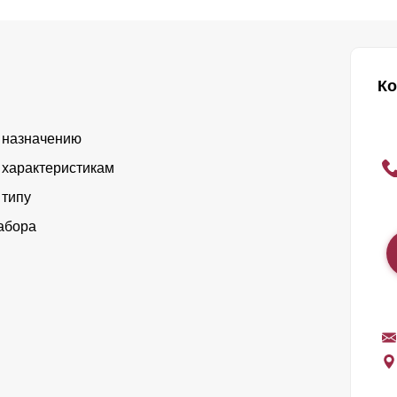
Ко
 назначению
 характеристикам
 типу
абора