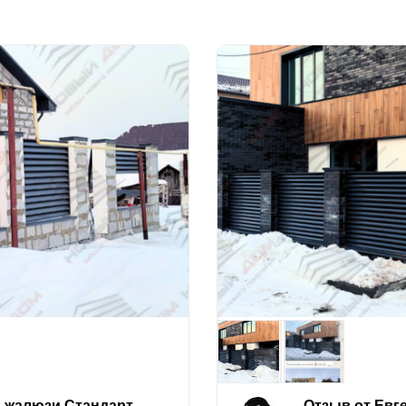
е-жалюзи Стандарт
Отзыв от Евг