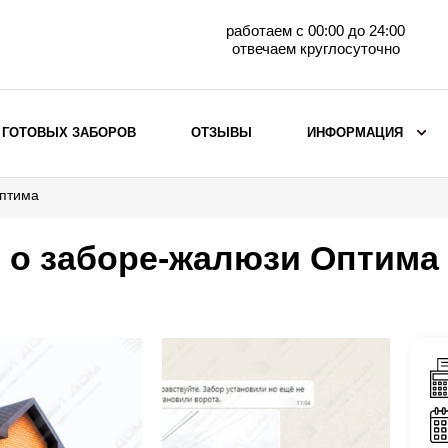
работаем с 00:00 до 24:00
отвечаем круглосуточно
 ГОТОВЫХ ЗАБОРОВ
ОТЗЫВЫ
ИНФОРМАЦИЯ
Оптима
ВЫБОР ПО МАТЕРИАЛУ
Заборы с кирпичными столбами
 о заборе-жалюзи Оптима
Заборы из евроштакетника
горизонтального
Металлические заборы для дачи
Забор жалюзи с кирпичными столбами
Металлические заборы
Металлические ограждения