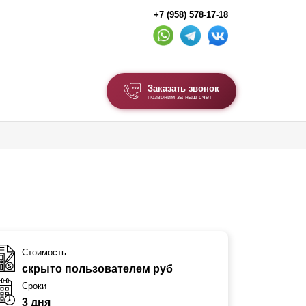
+7 (958) 578-17-18
Заказать звонок
позвоним за наш счет
ВЫБОР ПО ТИПУ
Модульные заборы и ограждения
Комбинированные заборы
Секционные заборы
ВОРОТА И КАЛИТКИ
Стоимость
скрыто пользователем руб
Ворота откатные
Сроки
Ворота распашные
3 дня
Ворота складные гармошка