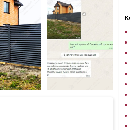
ВЫБОР ПО ХАРАКТЕРИСТИКАМ
Горизонтальные заборы
К
Высокие заборы
Красивые, дизайнерские заборы
ВЫБОР ПО СПОСОБУ МОНТАЖА
Заборы под ключ
Готовые заборы
Комплекты заборов-лего "сделай сам"
Быстровозводимые заборы