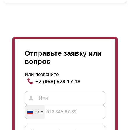
данном процессе. Наши специалисты работают
слаженно и их последовательность и порядок
действий отработан годами. Именно поэтому мы
уверенны в наших сотрудниках и в положительном
результате проделанной работы. Клиенты остаются
довольны, а мы, в свою очередь, стремимся сделать
больше таких довольных клиентов.
Отправьте заявку или
вопрос
Или позвоните
+7 (958) 578-17-18
+7