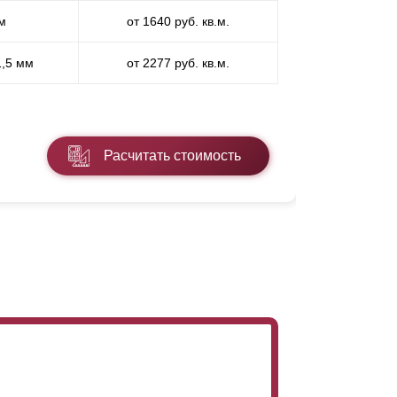
м
от 1640 руб. кв.м.
П
1,5 мм
от 2277 руб. кв.м.
ПП
* ПЭ - поли
Расчитать стоимость
Подробнее