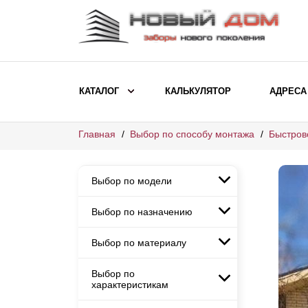
КАТАЛОГ
КАЛЬКУЛЯТОР
АДРЕСА
Главная
Выбор по способу монтажа
Быстров
ВЫБОР ПО МОДЕЛИ
Заборы Ранчо
Выбор по модели
Заборы Хай-тек
Заборы Классика
Выбор по назначению
Заборы Ранчо
Заборы Жалюзи
Заборы Хай-тек
Выбор по материалу
Заборы и ограждения для
Заборы Классика
детских садов
ВЫБОР ПО НАЗНАЧЕНИЮ
Заборы Жалюзи
Выбор по
Заборы с кирпичными столбами
Заборы для дачи
характеристикам
Заборы и ограждения для детских
Заборы из евроштакетника
Элитные заборы для коттеджей
садов