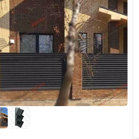
ВЫБОР ПО ХАРАКТЕРИСТИКАМ
Горизонтальные заборы
Высокие заборы
Красивые, дизайнерские заборы
ВЫБОР ПО СПОСОБУ МОНТАЖА
Заборы под ключ
Готовые заборы
Комплекты заборов-лего "сделай сам"
Быстровозводимые заборы