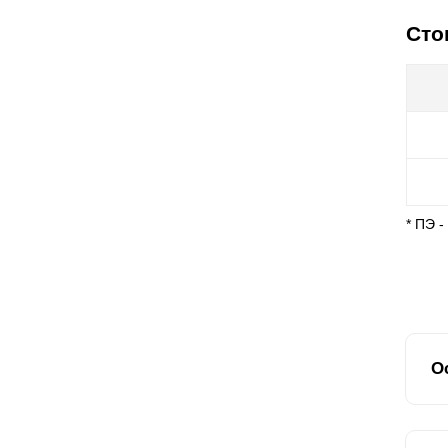
Сто
* ПЭ 
О
Вс