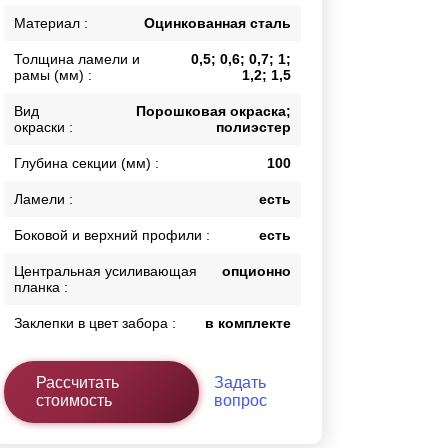
Каркасы ворот
Материал :
Оцинкованная сталь
Калитки
Толщина ламели и
0,5; 0,6; 0,7; 1;
Входные группы
рамы (мм) :
1,2; 1,5
Вид
Порошковая окраска;
окраски :
полиэстер
ВСЕ ДЛЯ ЗАБОРА
Глубина секции (мм) :
100
Панели для забора
Ламели :
есть
Боковой и верхний профили :
есть
Центральная усиливающая
опционно
планка :
Заклепки в цвет забора :
в комплекте
Рассчитать
Задать
стоимость
вопрос