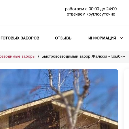
работаем с 00:00 до 24:00
отвечаем круглосуточно
 ГОТОВЫХ ЗАБОРОВ
ОТЗЫВЫ
ИНФОРМАЦИЯ
озводимые заборы
Быстровозводимый забор Жалюзи «Комби»
ВЫБОР ПО МАТЕРИАЛУ
Заборы с кирпичными столбами
Заборы из евроштакетника
горизонтального
Металлические заборы для дачи
Забор жалюзи с кирпичными столбами
Металлические заборы
Металлические ограждения