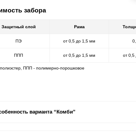
имость забора
Защитный слой
Рама
Толщи
ПЭ
от 0,5 до 1,5 мм
0
ППП
от 0,5 до 1,5 мм
от 0,5
- полиэстер, ППП - полимерно-порошковое
собенность варианта “Комби”
е наши заборы отличаются не только надежной конструкцией, но и 