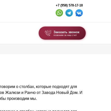
+7 (958) 578-17-18
Заказать звонок
позвоним за наш счет
ВЫБОР ПО ТИПУ
Модульные заборы и ограждения
Комбинированные заборы
Секционные заборы
оговорим о столбах, которые подходят для
ВОРОТА И КАЛИТКИ
ров Жалюзи и Ранчо от Завода Новый Дом. И
олбы производим мы.
Ворота откатные
Ворота распашные
Ворота складные гармошка