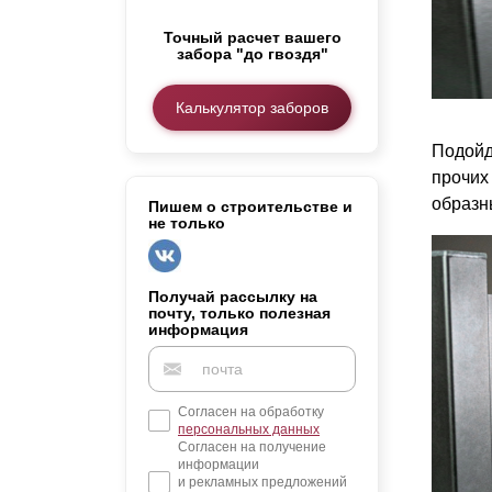
Заборы для дачи
Точный расчет вашего
Элитные заборы для коттеджей
забора "до гвоздя"
Заборы и ограждения для школ
Забор на участок 10 соток
Калькулятор заборов
Заборы и ограждения для дома
Подойд
прочих
образн
Пишем о строительстве и
не только
Получай рассылку на
почту, только полезная
информация
Согласен на обработку
персональных данных
Согласен на получение
информации
и рекламных предложений