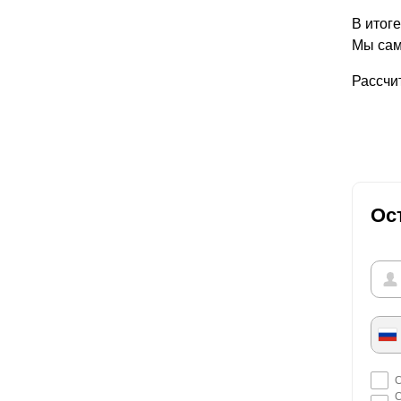
В итог
Мы сам
Рассчи
Ос
С
С