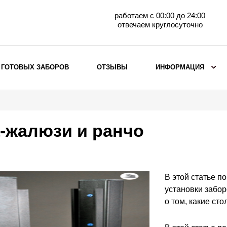
работаем с 00:00 до 24:00
отвечаем круглосуточно
 ГОТОВЫХ ЗАБОРОВ
ОТЗЫВЫ
ИНФОРМАЦИЯ
ВЫБОР ПО МАТЕРИАЛУ
Заборы с кирпичными столбами
-жалюзи и ранчо
Заборы из евроштакетника
горизонтального
Металлические заборы для дачи
Забор жалюзи с кирпичными столбами
В этой статье п
Металлические заборы
установки забо
Металлические ограждения
о том, какие ст