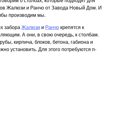
оговорим о столбах, которые подходят для
Каркасы ворот
ров Жалюзи и Ранчо от Завода Новый Дом. И
Калитки
олбы производим мы.
Входные группы
ях забора
Жалюзи
и
Ранчо
крепятся к
яющим. А они, в свою очередь, к столбам.
ВСЕ ДЛЯ ЗАБОРА
убы, кирпича, блоков, бетона, габиона и
жно установить. Для этого потребуются п-
Панели для забора