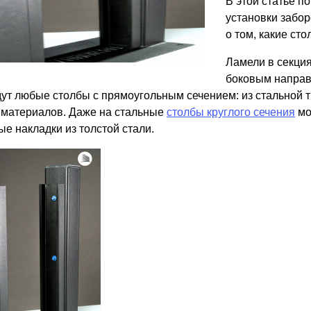
В этой статье п
ВЫБОР ПО ХАРАКТЕРИСТИКАМ
установки забо
Горизонтальные заборы
о том, какие ст
Высокие заборы
Ламели в секци
Красивые, дизайнерские заборы
боковым направл
ут любые столбы с прямоугольным сечением: из стальной тр
ВЫБОР ПО СПОСОБУ МОНТАЖА
 материалов. Даже на стальные
столбы круглого сечения
мо
ые накладки из толстой стали.
Заборы под ключ
Готовые заборы
Комплекты заборов-лего "сделай сам"
Быстровозводимые заборы