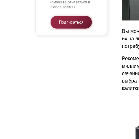
(сможете отказаться в
любое время)
Подписаться
Вы мож
их на 
потреб
Рекоме
миллим
сечени
выбрат
калитки