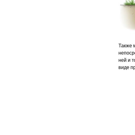
Также 
непоср
ней и 
виде п