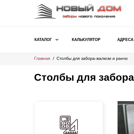
КАТАЛОГ
КАЛЬКУЛЯТОР
АДРЕСА
Главная
Столбы для забора-жалюзи и ранчо
ВЫБОР ПО МОДЕЛИ
Заборы Ранчо
Столбы для забора
Заборы Хай-тек
Заборы Классика
Заборы Жалюзи
ВЫБОР ПО НАЗНАЧЕНИЮ
Заборы и ограждения для детских
садов